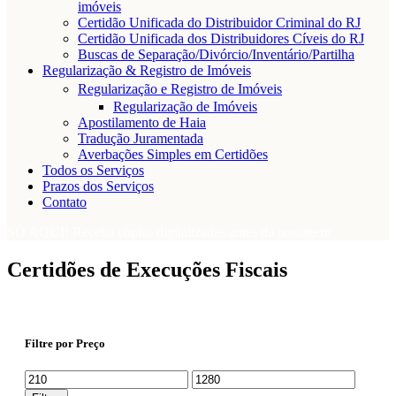
imóveis
Certidão Unificada do Distribuidor Criminal do RJ
Certidão Unificada dos Distribuidores Cíveis do RJ
Buscas de Separação/Divórcio/Inventário/Partilha
Regularização & Registro de Imóveis
Regularização e Registro de Imóveis
Regularização de Imóveis
Apostilamento de Haia
Tradução Juramentada
Averbações Simples em Certidões
Todos os Serviços
Prazos dos Serviços
Contato
SÓ AQUI! Receba cópias digitalizadas antes da postagem
Certidões de Execuções Fiscais
Filtre por Preço