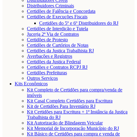
Distribuidores Cíveis
Distribuidores Criminais
Certidões de Falência e Concordata
Certidões de Execuções Fiscais
Certidões do 5º e 6º Distribuidores do RJ
Certidões de Interdição e Tutela
Jucerja 2ª Via de Contratos
Certidões de Protesto
Certidões de Cartórios de Notas
Certidões da Justiça Trabalhista RJ
Averbações e Registros
Certidões da Justiça Federal
Certidões e Contratos RCPJ RJ
Certidões Prefeituras
Outros Serviços
Kits Econômicos
Kit Completo de Certidões para compra/venda de
imóveis
Kit Casal Completo Certidões para Escritura
Kit de Certidões Para Inventário RJ
Kit Certidões para Escritura + 1ª Instância da Justiça
Trabalhista do RJ
Kit Autorização de Blindagem Veicular
Kit Memorial de Incorporação Município do RJ
Kit Básico de Certidões para compra e venda de