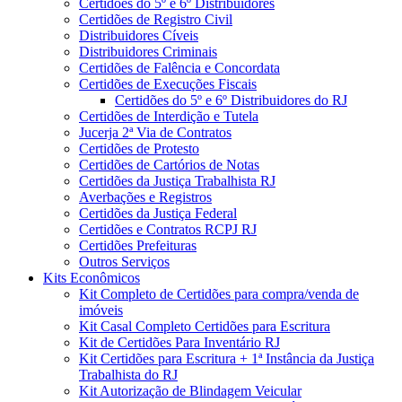
Certidões do 5º e 6º Distribuidores
Certidões de Registro Civil
Distribuidores Cíveis
Distribuidores Criminais
Certidões de Falência e Concordata
Certidões de Execuções Fiscais
Certidões do 5º e 6º Distribuidores do RJ
Certidões de Interdição e Tutela
Jucerja 2ª Via de Contratos
Certidões de Protesto
Certidões de Cartórios de Notas
Certidões da Justiça Trabalhista RJ
Averbações e Registros
Certidões da Justiça Federal
Certidões e Contratos RCPJ RJ
Certidões Prefeituras
Outros Serviços
Kits Econômicos
Kit Completo de Certidões para compra/venda de
imóveis
Kit Casal Completo Certidões para Escritura
Kit de Certidões Para Inventário RJ
Kit Certidões para Escritura + 1ª Instância da Justiça
Trabalhista do RJ
Kit Autorização de Blindagem Veicular