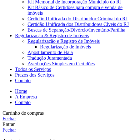
Kit Memorial de Incorporação Município do RJ
Kit Básico de Certidões para compra e venda de
imóveis
Certidão Unificada do Distribuidor Criminal do RJ
Certidão Unificada dos Distribuidores Cíveis do RJ
Buscas de Separação/Divórcio/Inventário/Partilha
Regularização & Registro de Imóveis
Regularização e Registro de Imóveis
Regularização de Imóveis
Apostilamento de Haia
Tradução Juramentada
Averbações Simples em Certidões
Todos os Serviços
Prazos dos Serviços
Contato
Home
A Empresa
Contato
Carrinho de compras
Fechar
Entrar
Fechar