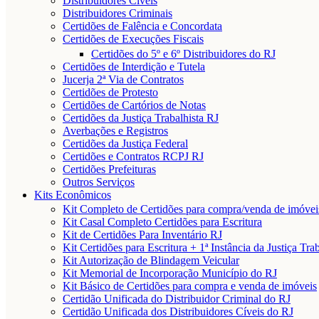
Distribuidores Cíveis
Distribuidores Criminais
Certidões de Falência e Concordata
Certidões de Execuções Fiscais
Certidões do 5º e 6º Distribuidores do RJ
Certidões de Interdição e Tutela
Jucerja 2ª Via de Contratos
Certidões de Protesto
Certidões de Cartórios de Notas
Certidões da Justiça Trabalhista RJ
Averbações e Registros
Certidões da Justiça Federal
Certidões e Contratos RCPJ RJ
Certidões Prefeituras
Outros Serviços
Kits Econômicos
Kit Completo de Certidões para compra/venda de imóvei
Kit Casal Completo Certidões para Escritura
Kit de Certidões Para Inventário RJ
Kit Certidões para Escritura + 1ª Instância da Justiça Tra
Kit Autorização de Blindagem Veicular
Kit Memorial de Incorporação Município do RJ
Kit Básico de Certidões para compra e venda de imóveis
Certidão Unificada do Distribuidor Criminal do RJ
Certidão Unificada dos Distribuidores Cíveis do RJ