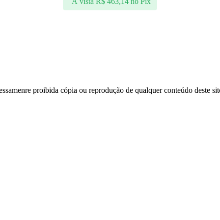
À vista
R$
463,14
no Pix
essamenre proibida cópia ou reprodução de qualquer conteúdo deste site