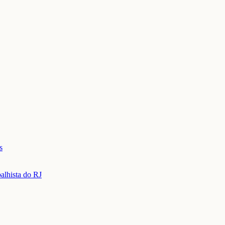
s
balhista do RJ