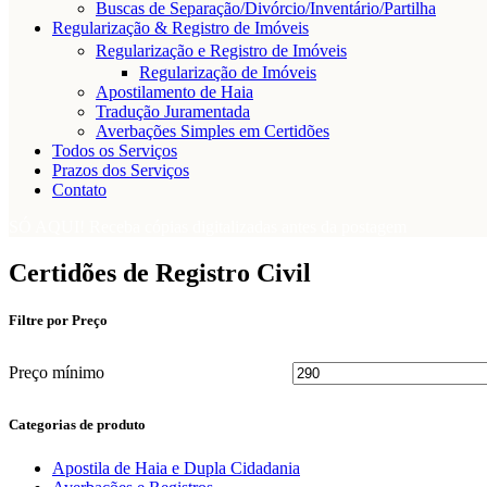
Buscas de Separação/Divórcio/Inventário/Partilha
Regularização & Registro de Imóveis
Regularização e Registro de Imóveis
Regularização de Imóveis
Apostilamento de Haia
Tradução Juramentada
Averbações Simples em Certidões
Todos os Serviços
Prazos dos Serviços
Contato
SÓ AQUI! Receba cópias digitalizadas antes da postagem
Certidões de Registro Civil
Filtre por Preço
Preço mínimo
Categorias de produto
Apostila de Haia e Dupla Cidadania