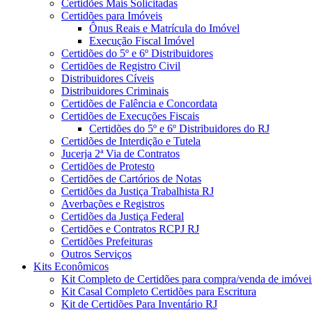
Certidões Mais Solicitadas
Certidões para Imóveis
Ônus Reais e Matrícula do Imóvel
Execução Fiscal Imóvel
Certidões do 5º e 6º Distribuidores
Certidões de Registro Civil
Distribuidores Cíveis
Distribuidores Criminais
Certidões de Falência e Concordata
Certidões de Execuções Fiscais
Certidões do 5º e 6º Distribuidores do RJ
Certidões de Interdição e Tutela
Jucerja 2ª Via de Contratos
Certidões de Protesto
Certidões de Cartórios de Notas
Certidões da Justiça Trabalhista RJ
Averbações e Registros
Certidões da Justiça Federal
Certidões e Contratos RCPJ RJ
Certidões Prefeituras
Outros Serviços
Kits Econômicos
Kit Completo de Certidões para compra/venda de imóvei
Kit Casal Completo Certidões para Escritura
Kit de Certidões Para Inventário RJ