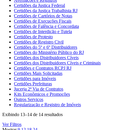
Averbações e Registros
Certidões da Justiça Federal
Certidões da Justiça Trabalhista RJ
Certidões de Cartórios de Notas
Certidões de Execuções Fiscais
Certidões de Falência e Concordata
Certidões de Interdição e Tutela
Certidões de Protesto
Certidões de Registro Civil
Certidões do 5º e 6º Distribuidores
Certidões do Ministério Público do RJ
Certidões dos Distribuidores Cíveis
Certidões dos Distribuidores Cíveis e Criminais
Certidões e Contratos RCPJ RJ
Certidões Mais Solicitadas
Certidões para Imóveis
Certidões Prefeituras
Jucerja 2ª Via de Contratos
Kits Econômicos e Promoções
Outros Serviços
Regularização e Registro de Imóveis
Exibindo 13–14 de 14 resultados
Ver Filtros
Mostrar
9
12
18
24