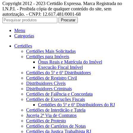
Copyright 2012 - 2023 Certidão Expressa. Marca Registrada no
I.N.P.I. - Proibida cópia de qualquer conteúdo do site, sem
autorização. - CNPJ: 12.617.481/0001-68
Procurar
Menu
Categorias
Certidões
Certidões Mais Solicitadas
Certidões para Imóveis
Ônus Reais e Matrícula do Imóvel
Execução Fiscal Imóvel
Certidões do 5º e 6º Distribuidores
Certidões de Registro Civil
Distribuidores Cíveis
Distribuidores Criminais
Certidões de Falência e Concordata
Certidões de Execuções Fiscais
Certidões do 5º e 6º Distribuidores do RJ
Certidões de Interdição e Tutela
Jucerja 2ª Via de Contratos
Certidões de Protesto
Certidões de Cartórios de Notas
Certidões da Justiça Trabalhista RJ