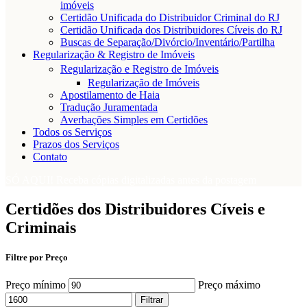
imóveis
Certidão Unificada do Distribuidor Criminal do RJ
Certidão Unificada dos Distribuidores Cíveis do RJ
Buscas de Separação/Divórcio/Inventário/Partilha
Regularização & Registro de Imóveis
Regularização e Registro de Imóveis
Regularização de Imóveis
Apostilamento de Haia
Tradução Juramentada
Averbações Simples em Certidões
Todos os Serviços
Prazos dos Serviços
Contato
SÓ AQUI! Receba cópias digitalizadas antes da postagem
Certidões dos Distribuidores Cíveis e
Criminais
Filtre por Preço
Preço mínimo
Preço máximo
Filtrar