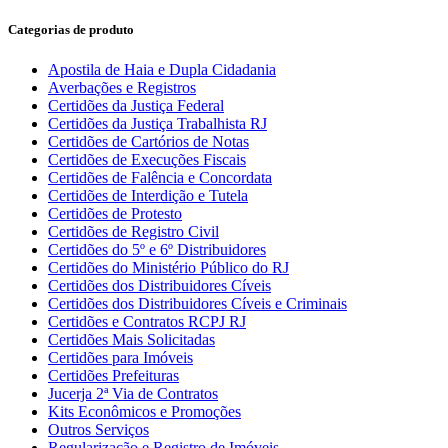
Categorias de produto
Apostila de Haia e Dupla Cidadania
Averbações e Registros
Certidões da Justiça Federal
Certidões da Justiça Trabalhista RJ
Certidões de Cartórios de Notas
Certidões de Execuções Fiscais
Certidões de Falência e Concordata
Certidões de Interdição e Tutela
Certidões de Protesto
Certidões de Registro Civil
Certidões do 5º e 6º Distribuidores
Certidões do Ministério Público do RJ
Certidões dos Distribuidores Cíveis
Certidões dos Distribuidores Cíveis e Criminais
Certidões e Contratos RCPJ RJ
Certidões Mais Solicitadas
Certidões para Imóveis
Certidões Prefeituras
Jucerja 2ª Via de Contratos
Kits Econômicos e Promoções
Outros Serviços
Regularização e Registro de Imóveis