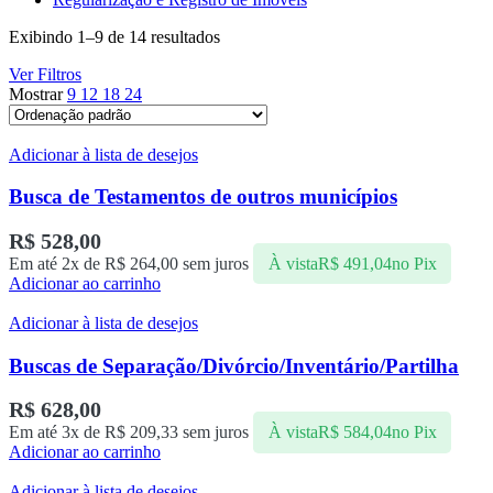
Exibindo 1–9 de 14 resultados
Ver Filtros
Mostrar
9
12
18
24
Adicionar à lista de desejos
Busca de Testamentos de outros municípios
R$
528,00
Em até 2x de
R$
264,00
sem juros
À vista
R$
491,04
no Pix
Adicionar ao carrinho
Adicionar à lista de desejos
Buscas de Separação/Divórcio/Inventário/Partilha
R$
628,00
Em até 3x de
R$
209,33
sem juros
À vista
R$
584,04
no Pix
Adicionar ao carrinho
Adicionar à lista de desejos