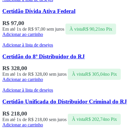
Certidão Dívida Ativa Federal
R$
97,00
Em até 1x de
R$
97,00
sem juros
À vista
R$
90,21
no Pix
Adicionar ao carrinho
Adicionar à lista de desejos
Certidão do 8º Distribuidor do RJ
R$
328,00
Em até 1x de
R$
328,00
sem juros
À vista
R$
305,04
no Pix
Adicionar ao carrinho
Adicionar à lista de desejos
Certidão Unificada do Distribuidor Criminal do RJ
R$
218,00
Em até 1x de
R$
218,00
sem juros
À vista
R$
202,74
no Pix
Adicionar ao carrinho