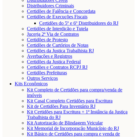
Distribuidores Cíveis
Distribuidores Criminais
Certidões de Falência e Concordata
Certidões de Execuções Fiscais
Certidões do 5º e 6º Distribuidores do RJ
Certidões de Interdição e Tutela
Jucerja 2ª Via de Contratos
Certidões de Protesto
Certidões de Cartórios de Notas
Certidões da Justiça Trabalhista RJ
Averbações e Registros
Certidões da Justiça Federal
Certidões e Contratos RCPJ RJ
Certidões Prefeituras
Outros Serviços
Kits Econômicos
Kit Completo de Certidões para compra/venda de
imóveis
Kit Casal Completo Certidões para Escritura
Kit de Certidões Para Inventário RJ
Kit Certidões para Escritura + 1ª Instância da Justiça
Trabalhista do RJ
Kit Autorização de Blindagem Veicular
Kit Memorial de Incorporação Município do RJ
Kit Básico de Certidões para compra e venda de