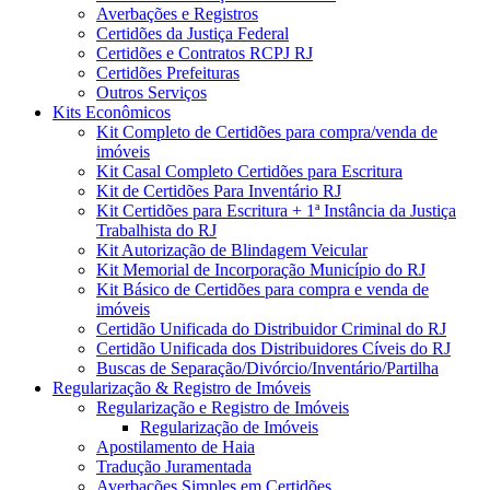
Averbações e Registros
Certidões da Justiça Federal
Certidões e Contratos RCPJ RJ
Certidões Prefeituras
Outros Serviços
Kits Econômicos
Kit Completo de Certidões para compra/venda de
imóveis
Kit Casal Completo Certidões para Escritura
Kit de Certidões Para Inventário RJ
Kit Certidões para Escritura + 1ª Instância da Justiça
Trabalhista do RJ
Kit Autorização de Blindagem Veicular
Kit Memorial de Incorporação Município do RJ
Kit Básico de Certidões para compra e venda de
imóveis
Certidão Unificada do Distribuidor Criminal do RJ
Certidão Unificada dos Distribuidores Cíveis do RJ
Buscas de Separação/Divórcio/Inventário/Partilha
Regularização & Registro de Imóveis
Regularização e Registro de Imóveis
Regularização de Imóveis
Apostilamento de Haia
Tradução Juramentada
Averbações Simples em Certidões