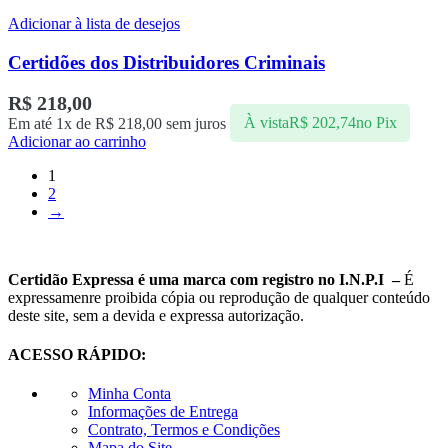
Adicionar à lista de desejos
Certidões dos Distribuidores Criminais
R$
218,00
Em até 1x de
R$
218,00
sem juros
À vista
R$
202,74
no Pix
Adicionar ao carrinho
1
2
→
Certidão Expressa é uma marca com registro no I.N.P.I –
É
expressamenre proibida cópia ou reprodução de qualquer conteúdo
deste site, sem a devida e expressa autorização.
ACESSO RÁPIDO:
Minha Conta
Informações de Entrega
Contrato, Termos e Condições
Mapa do Site