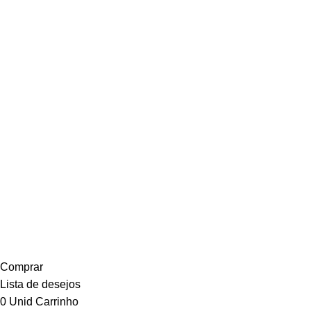
SITE 100% SEGURO
Copyright 2012 - 2023 Certidão Expressa. Marca Registrada
no I.N.P.I. - Proibida cópia de qualquer conteúdo do site, sem
autorização. - CNPJ: 12.617.481/0001-68
Comprar
Lista de desejos
0
Unid
Carrinho