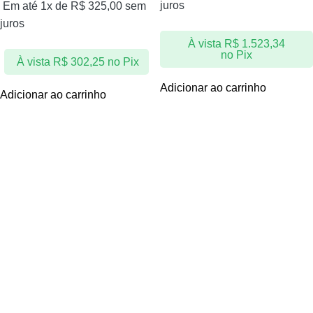
juros
Em até 1x de
R$
325,00
sem
juros
À vista
R$
1.523,34
no Pix
À vista
R$
302,25
no Pix
Adicionar ao carrinho
Adicionar ao carrinho
Certidão Expressa é uma marca com registro no I.N.P.I –
É
expressamenre proibida cópia ou reprodução de qualquer
conteúdo deste site, sem a devida e expressa autorização.
ACESSO RÁPIDO:
Minha Conta
Informações de Entrega