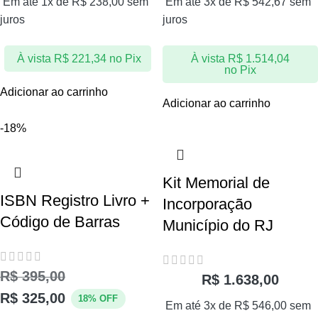
Em até 1x de
R$
238,00
sem
Em até 3x de
R$
542,67
sem
juros
juros
À vista
R$
221,34
no Pix
À vista
R$
1.514,04
no Pix
Adicionar ao carrinho
Adicionar ao carrinho
-18%
Kit Memorial de
ISBN Registro Livro +
Incorporação
Código de Barras
Município do RJ
R$
395,00
R$
1.638,00
R$
325,00
18% OFF
Em até 3x de
R$
546,00
sem