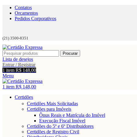
Contatos
Orçamentos
Pedidos Corporativos
(21) 3500-8351
Procurar
Lista de desejos
Entrar / Registrar
1
item
R$
148,00
Menu
1
item
R$
148,00
Certidões
Certidões Mais Solicitadas
Certidões para Imóveis
Ônus Reais e Matrícula do Imóvel
Execução Fiscal Imóvel
Certidões do 5º e 6º Distribuidores
Certidões de Registro Civil