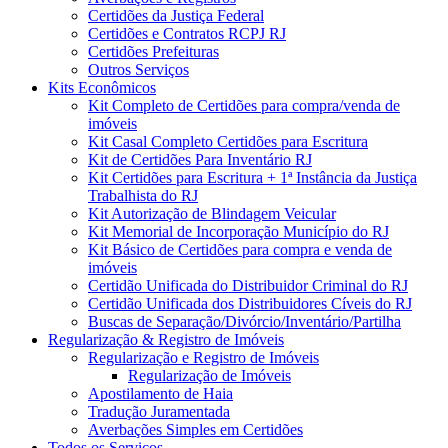
Certidões da Justiça Federal
Certidões e Contratos RCPJ RJ
Certidões Prefeituras
Outros Serviços
Kits Econômicos
Kit Completo de Certidões para compra/venda de
imóveis
Kit Casal Completo Certidões para Escritura
Kit de Certidões Para Inventário RJ
Kit Certidões para Escritura + 1ª Instância da Justiça
Trabalhista do RJ
Kit Autorização de Blindagem Veicular
Kit Memorial de Incorporação Município do RJ
Kit Básico de Certidões para compra e venda de
imóveis
Certidão Unificada do Distribuidor Criminal do RJ
Certidão Unificada dos Distribuidores Cíveis do RJ
Buscas de Separação/Divórcio/Inventário/Partilha
Regularização & Registro de Imóveis
Regularização e Registro de Imóveis
Regularização de Imóveis
Apostilamento de Haia
Tradução Juramentada
Averbações Simples em Certidões
Todos os Serviços