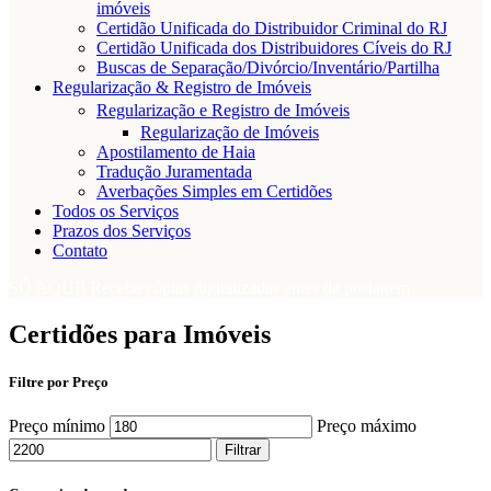
imóveis
Certidão Unificada do Distribuidor Criminal do RJ
Certidão Unificada dos Distribuidores Cíveis do RJ
Buscas de Separação/Divórcio/Inventário/Partilha
Regularização & Registro de Imóveis
Regularização e Registro de Imóveis
Regularização de Imóveis
Apostilamento de Haia
Tradução Juramentada
Averbações Simples em Certidões
Todos os Serviços
Prazos dos Serviços
Contato
SÓ AQUI! Receba cópias digitalizadas antes da postagem
Certidões para Imóveis
Filtre por Preço
Preço mínimo
Preço máximo
Filtrar