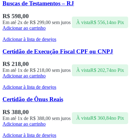
Buscas de Testamentos – RJ
R$
598,00
Em até 2x de
R$
299,00
sem juros
À vista
R$
556,14
no Pix
Adicionar ao carrinho
Adicionar à lista de desejos
Certidão de Execução Fiscal CPF ou CNPJ
R$
218,00
Em até 1x de
R$
218,00
sem juros
À vista
R$
202,74
no Pix
Adicionar ao carrinho
Adicionar à lista de desejos
Certidão de Ônus Reais
R$
388,00
Em até 1x de
R$
388,00
sem juros
À vista
R$
360,84
no Pix
Adicionar ao carrinho
Adicionar à lista de desejos