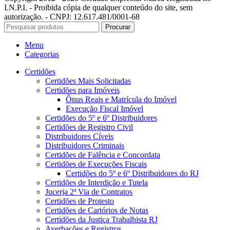
I.N.P.I. - Proibida cópia de qualquer conteúdo do site, sem
autorização. - CNPJ: 12.617.481/0001-68
Procurar
Menu
Categorias
Certidões
Certidões Mais Solicitadas
Certidões para Imóveis
Ônus Reais e Matrícula do Imóvel
Execução Fiscal Imóvel
Certidões do 5º e 6º Distribuidores
Certidões de Registro Civil
Distribuidores Cíveis
Distribuidores Criminais
Certidões de Falência e Concordata
Certidões de Execuções Fiscais
Certidões do 5º e 6º Distribuidores do RJ
Certidões de Interdição e Tutela
Jucerja 2ª Via de Contratos
Certidões de Protesto
Certidões de Cartórios de Notas
Certidões da Justiça Trabalhista RJ
Averbações e Registros