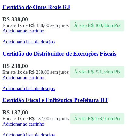
Certidão de Onus Reais RJ
R$
388,00
Em até 1x de
R$
388,00
sem juros
À vista
R$
360,84
no Pix
Adicionar ao carrinho
Adicionar à lista de desejos
Certidão do Distribuidor de Execuções Fiscais
R$
238,00
Em até 1x de
R$
238,00
sem juros
À vista
R$
221,34
no Pix
Adicionar ao carrinho
Adicionar à lista de desejos
Certidão Fiscal e Enfitêutica Prefeitura RJ
R$
187,00
Em até 1x de
R$
187,00
sem juros
À vista
R$
173,91
no Pix
Adicionar ao carrinho
Adicionar à lista de desejos