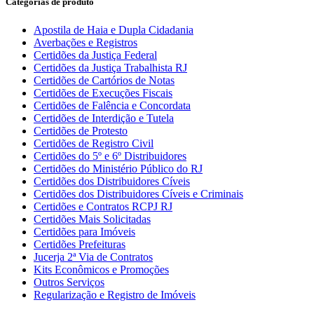
Categorias de produto
Apostila de Haia e Dupla Cidadania
Averbações e Registros
Certidões da Justiça Federal
Certidões da Justiça Trabalhista RJ
Certidões de Cartórios de Notas
Certidões de Execuções Fiscais
Certidões de Falência e Concordata
Certidões de Interdição e Tutela
Certidões de Protesto
Certidões de Registro Civil
Certidões do 5º e 6º Distribuidores
Certidões do Ministério Público do RJ
Certidões dos Distribuidores Cíveis
Certidões dos Distribuidores Cíveis e Criminais
Certidões e Contratos RCPJ RJ
Certidões Mais Solicitadas
Certidões para Imóveis
Certidões Prefeituras
Jucerja 2ª Via de Contratos
Kits Econômicos e Promoções
Outros Serviços
Regularização e Registro de Imóveis