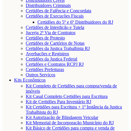
Distribuidores Cíveis
Distribuidores Criminais
Certidões de Falência e Concordata
Certidões de Execuções Fiscais
Certidões do 5º e 6º Distribuidores do RJ
Certidões de Interdição e Tutela
Jucerja 2ª Via de Contratos
Certidões de Protesto
Certidões de Cartórios de Notas
Certidões da Justiça Trabalhista RJ
Averbações e Registros
Certidões da Justiça Federal
Certidões e Contratos RCPJ RJ
Certidões Prefeituras
Outros Serviços
Kits Econômicos
Kit Completo de Certidões para compra/venda de
imóveis
Kit Casal Completo Certidões para Escritura
Kit de Certidões Para Inventário RJ
Kit Certidões para Escritura + 1ª Instância da Justiça
Trabalhista do RJ
Kit Autorização de Blindagem Veicular
Kit Memorial de Incorporação Município do RJ
Kit Básico de Certidões para compra e venda de