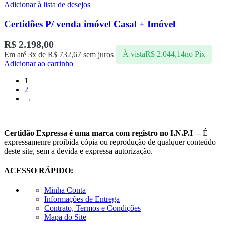
Adicionar à lista de desejos
Certidões P/ venda imóvel Casal + Imóvel
R$
2.198,00
Em até 3x de
R$
732,67
sem juros
À vista
R$
2.044,14
no Pix
Adicionar ao carrinho
1
2
→
Certidão Expressa é uma marca com registro no I.N.P.I –
É
expressamenre proibida cópia ou reprodução de qualquer conteúdo
deste site, sem a devida e expressa autorização.
ACESSO RÁPIDO:
Minha Conta
Informações de Entrega
Contrato, Termos e Condições
Mapa do Site