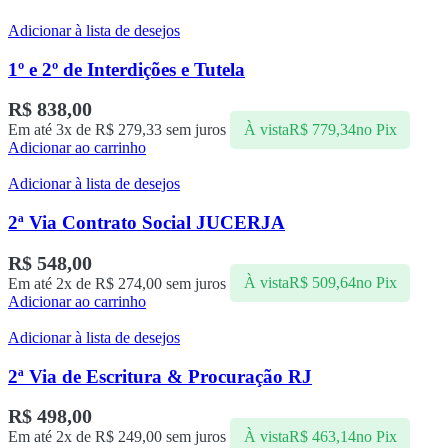
Adicionar à lista de desejos
1º e 2º de Interdições e Tutela
R$
838,00
Em até 3x de
R$
279,33
sem juros
À vista
R$
779,34
no Pix
Adicionar ao carrinho
Adicionar à lista de desejos
2ª Via Contrato Social JUCERJA
R$
548,00
Em até 2x de
R$
274,00
sem juros
À vista
R$
509,64
no Pix
Adicionar ao carrinho
Adicionar à lista de desejos
2ª Via de Escritura & Procuração RJ
R$
498,00
Em até 2x de
R$
249,00
sem juros
À vista
R$
463,14
no Pix