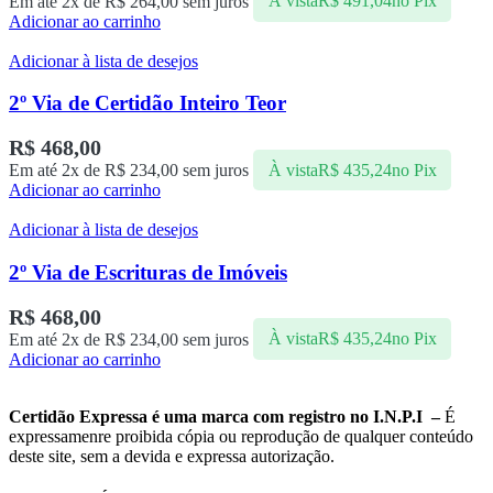
Em até 2x de
R$
264,00
sem juros
À vista
R$
491,04
no Pix
Adicionar ao carrinho
Adicionar à lista de desejos
2º Via de Certidão Inteiro Teor
R$
468,00
Em até 2x de
R$
234,00
sem juros
À vista
R$
435,24
no Pix
Adicionar ao carrinho
Adicionar à lista de desejos
2º Via de Escrituras de Imóveis
R$
468,00
Em até 2x de
R$
234,00
sem juros
À vista
R$
435,24
no Pix
Adicionar ao carrinho
Certidão Expressa é uma marca com registro no I.N.P.I –
É
expressamenre proibida cópia ou reprodução de qualquer conteúdo
deste site, sem a devida e expressa autorização.