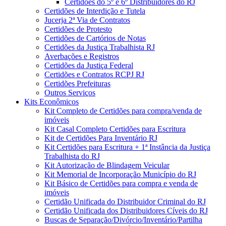
Certidões do 5º e 6º Distribuidores do RJ
Certidões de Interdição e Tutela
Jucerja 2ª Via de Contratos
Certidões de Protesto
Certidões de Cartórios de Notas
Certidões da Justiça Trabalhista RJ
Averbações e Registros
Certidões da Justiça Federal
Certidões e Contratos RCPJ RJ
Certidões Prefeituras
Outros Serviços
Kits Econômicos
Kit Completo de Certidões para compra/venda de
imóveis
Kit Casal Completo Certidões para Escritura
Kit de Certidões Para Inventário RJ
Kit Certidões para Escritura + 1ª Instância da Justiça
Trabalhista do RJ
Kit Autorização de Blindagem Veicular
Kit Memorial de Incorporação Município do RJ
Kit Básico de Certidões para compra e venda de
imóveis
Certidão Unificada do Distribuidor Criminal do RJ
Certidão Unificada dos Distribuidores Cíveis do RJ
Buscas de Separação/Divórcio/Inventário/Partilha