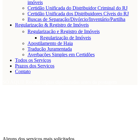
imóveis
Certidão Unificada do Distribuidor Criminal do RJ
Certidão Unificada dos Distribuidores Cíveis do RJ
Buscas de Separação/Divórcio/Inventário/Partilha
Regularização & Registro de Imóveis
Regularização e Registro de Imóveis
Regularização de Imóveis
Apostilamento de Haia
Tradução Juramentada
Averbações Simples em Certidões
Todos os Serviços
Prazos dos Serviços
Contato
SÓ AQUI! Receba cópias digitalizadas antes da postagem
Alguns dos serviços mais solicitados