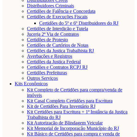
Distribuidores Cíveis
Distribuidores Criminais
Certidões de Falência e Concordata
Certidões de Execuções Fiscais
Certidões do 5º e 6º Distribuidores do RJ
Certidões de Interdição e Tutela
Jucerja 2ª Via de Contratos
Certidões de Protesto
Certidões de Cartórios de Notas
Certidões da Justiça Trabalhista RJ
Averbações e Registros
Certidões da Justiça Federal
Certidões e Contratos RCPJ RJ
Certidões Prefeituras
Outros Serviços
Kits Econômicos
Kit Completo de Certidões para compra/venda de
imóveis
Kit Casal Completo Certidões para Escritura
Kit de Certidões Para Inventário RJ
Kit Certidões para Escritura + 1ª Instância da Justiça
Trabalhista do RJ
Kit Autorização de Blindagem Veicular
Kit Memorial de Incorporação Município do RJ
Kit Básico de Certidões para compra e venda de