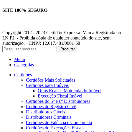
SITE 100% SEGURO
Copyright 2012 - 2023 Certidão Expressa. Marca Registrada no
I.N.P.I. - Proibida cópia de qualquer conteúdo do site, sem
autorização. - CNPJ: 12.617.481/0001-68
Procurar
Menu
Categorias
Certidões
Certidões Mais Solicitadas
Certidões para Imóveis
Ônus Reais e Matrícula do Imóvel
Execução Fiscal Imóvel
Certidões do 5º e 6º Distribuidores
Certidões de Registro Civil
Distribuidores Cíveis
Distribuidores Criminais
Certidões de Falência e Concordata
Certidões de Execuções Fiscais