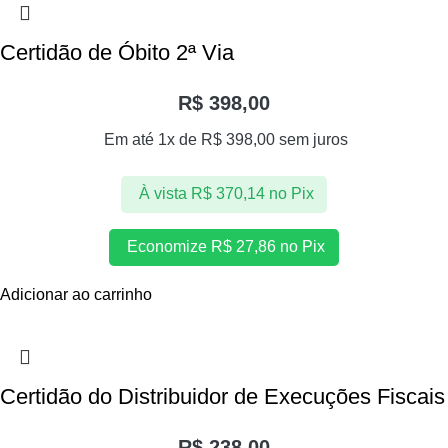
Certidão de Óbito 2ª Via
R$
398,00
Em até 1x de
R$
398,00
sem juros
À vista
R$
370,14
no Pix
Economize
R$
27,86
no Pix
Adicionar ao carrinho
Certidão do Distribuidor de Execuções Fiscais
R$
238,00