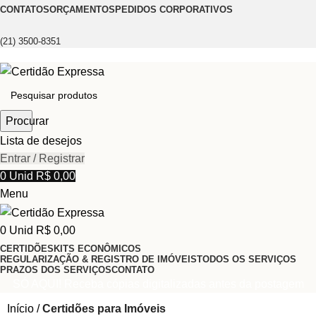
CONTATOS
ORÇAMENTOS
PEDIDOS CORPORATIVOS
(21) 3500-8351
Procurar
Lista de desejos
Entrar / Registrar
0
Unid
R$
0,00
Menu
0
Unid
R$
0,00
CERTIDÕES
KITS ECONÔMICOS
REGULARIZAÇÃO & REGISTRO DE IMÓVEIS
TODOS OS SERVIÇOS
PRAZOS DOS SERVIÇOS
CONTATO
SÓ AQUI! Receba cópias digitalizadas antes da postagem
Início
Certidões para Imóveis